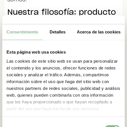
somos.
Nuestra filosofía: producto
local, mirada viajera
Los pinchos premiados de Gastrobar
Consentimiento
Detalles
Acerca de las cookies
Sabores comparten la misma esencia
que el resto de nuestra cocina:
Esta página web usa cookies
Producto de proximidad, tratado
Las cookies de este sitio web se usan para personalizar
con respeto.
el contenido y los anuncios, ofrecer funciones de redes
Inspiración viajera, que aporta
sociales y analizar el tráfico. Además, compartimos
matices sin perder identidad.
información sobre el uso que haga del sitio web con
Técnicas de alta cocina aplicadas a
nuestros partners de redes sociales, publicidad y análisis
ingredientes humildes.
web, quienes pueden combinarla con otra información
Creatividad con propósito, no como
que les haya proporcionado o que hayan recopilado a
adorno.
partir del uso que haya hecho de sus servicios.
Hemos reinterpretado ingredientes
Selección
castellanos con influencias asiáticas.