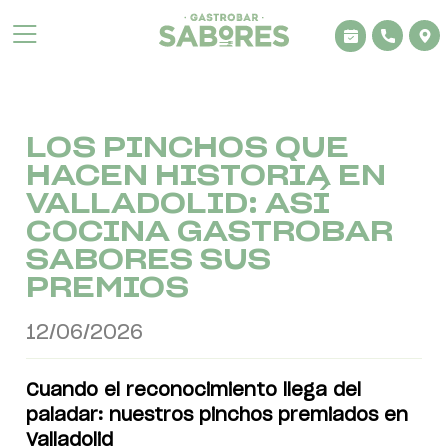
Aviso legal
Política de privacidad
LOS PINCHOS QUE
HACEN HISTORIA EN
Condiciones de venta
VALLADOLID: ASÍ
COCINA GASTROBAR
Cookies
SABORES SUS
PREMIOS
12/06/2026
Cuando el reconocimiento llega del
paladar: nuestros pinchos premiados en
Valladolid