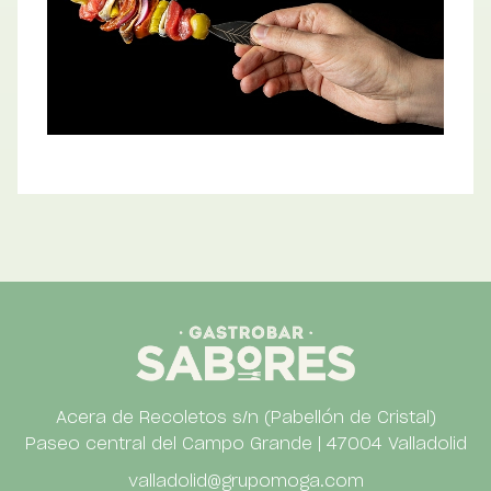
Acera de Recoletos s/n (Pabellón de Cristal)
Paseo central del Campo Grande | 47004 Valladolid
valladolid@grupomoga.com