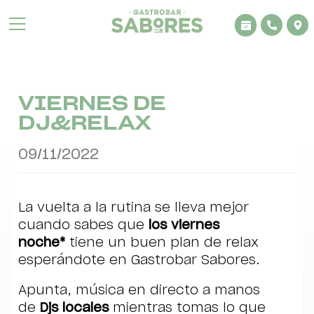
Aviso legal
Política de privacidad
VIERNES DE
DJ&RELAX
Condiciones de venta
09/11/2022
Cookies
La vuelta a la rutina se lleva mejor
cuando sabes que
los viernes
noche*
tiene un buen plan de relax
esperándote en Gastrobar Sabores.
Apunta, música en directo a manos
de
Djs locales
mientras tomas lo que