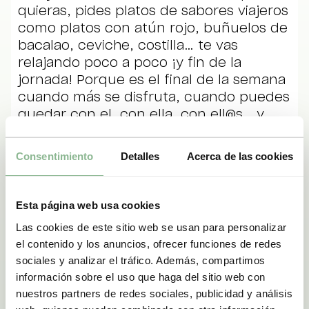
quieras, pides platos de sabores viajeros
como platos con atún rojo, buñuelos de
bacalao, ceviche, costilla… te vas
relajando poco a poco ¡y fin de la
jornada! Porque es el final de la semana
cuando más se disfruta, cuando puedes
quedar con el, con ella, con ell@s… y,
mientras os ponéis al día, suena la
música, y puedes darte tu capricho
Consentimiento
Detalles
Acerca de las cookies
gastronómico de la semana.
Ya sabes, los viernes noche MÚSICA con
Esta página web usa cookies
Dj en directo desde las 21.30H (horario de
Las cookies de este sitio web se usan para personalizar
cena de 20.00 a 23.00 horas)
el contenido y los anuncios, ofrecer funciones de redes
*Se realiza todos los viernes, siempre y
sociales y analizar el tráfico. Además, compartimos
cuando el restaurante no tenga eventos
información sobre el uso que haga del sitio web con
privados.
nuestros partners de redes sociales, publicidad y análisis